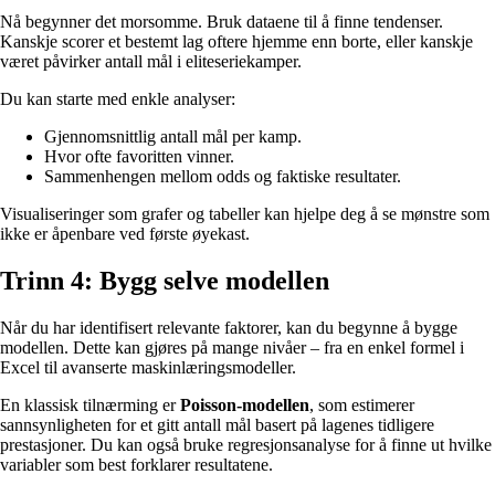
Nå begynner det morsomme. Bruk dataene til å finne tendenser.
Kanskje scorer et bestemt lag oftere hjemme enn borte, eller kanskje
været påvirker antall mål i eliteseriekamper.
Du kan starte med enkle analyser:
Gjennomsnittlig antall mål per kamp.
Hvor ofte favoritten vinner.
Sammenhengen mellom odds og faktiske resultater.
Visualiseringer som grafer og tabeller kan hjelpe deg å se mønstre som
ikke er åpenbare ved første øyekast.
Trinn 4: Bygg selve modellen
Når du har identifisert relevante faktorer, kan du begynne å bygge
modellen. Dette kan gjøres på mange nivåer – fra en enkel formel i
Excel til avanserte maskinlæringsmodeller.
En klassisk tilnærming er
Poisson-modellen
, som estimerer
sannsynligheten for et gitt antall mål basert på lagenes tidligere
prestasjoner. Du kan også bruke regresjonsanalyse for å finne ut hvilke
variabler som best forklarer resultatene.