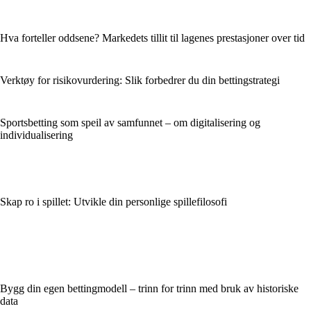
Hva forteller oddsene? Markedets tillit til lagenes prestasjoner over tid
Verktøy for risikovurdering: Slik forbedrer du din bettingstrategi
Sportsbetting som speil av samfunnet – om digitalisering og
individualisering
Skap ro i spillet: Utvikle din personlige spillefilosofi
Bygg din egen bettingmodell – trinn for trinn med bruk av historiske
data