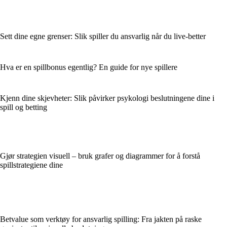
Sett dine egne grenser: Slik spiller du ansvarlig når du live-better
Hva er en spillbonus egentlig? En guide for nye spillere
Kjenn dine skjevheter: Slik påvirker psykologi beslutningene dine i
spill og betting
Gjør strategien visuell – bruk grafer og diagrammer for å forstå
spillstrategiene dine
Betvalue som verktøy for ansvarlig spilling: Fra jakten på raske