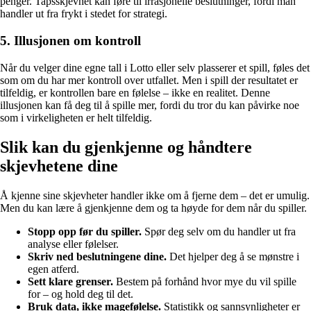
penger. Tapsskjevhet kan føre til irrasjonelle beslutninger, fordi man
handler ut fra frykt i stedet for strategi.
5.
Illusjonen om kontroll
Når du velger dine egne tall i Lotto eller selv plasserer et spill, føles det
som om du har mer kontroll over utfallet. Men i spill der resultatet er
tilfeldig, er kontrollen bare en følelse – ikke en realitet. Denne
illusjonen kan få deg til å spille mer, fordi du tror du kan påvirke noe
som i virkeligheten er helt tilfeldig.
Slik kan du gjenkjenne og håndtere
skjevhetene dine
Å kjenne sine skjevheter handler ikke om å fjerne dem – det er umulig.
Men du kan lære å gjenkjenne dem og ta høyde for dem når du spiller.
Stopp opp før du spiller.
Spør deg selv om du handler ut fra
analyse eller følelser.
Skriv ned beslutningene dine.
Det hjelper deg å se mønstre i
egen atferd.
Sett klare grenser.
Bestem på forhånd hvor mye du vil spille
for – og hold deg til det.
Bruk data, ikke magefølelse.
Statistikk og sannsynligheter er