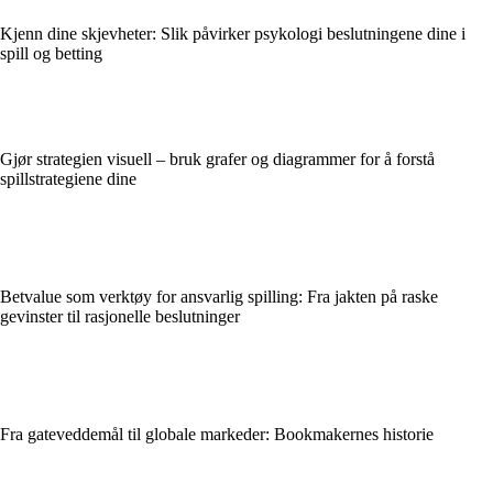
Kjenn dine skjevheter: Slik påvirker psykologi beslutningene dine i
spill og betting
Gjør strategien visuell – bruk grafer og diagrammer for å forstå
spillstrategiene dine
Betvalue som verktøy for ansvarlig spilling: Fra jakten på raske
gevinster til rasjonelle beslutninger
Fra gateveddemål til globale markeder: Bookmakernes historie