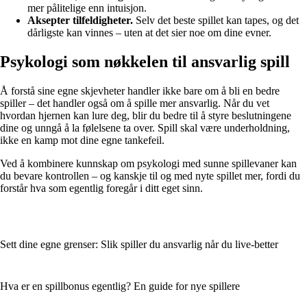
mer pålitelige enn intuisjon.
Aksepter tilfeldigheter.
Selv det beste spillet kan tapes, og det
dårligste kan vinnes – uten at det sier noe om dine evner.
Psykologi som nøkkelen til ansvarlig spill
Å forstå sine egne skjevheter handler ikke bare om å bli en bedre
spiller – det handler også om å spille mer ansvarlig. Når du vet
hvordan hjernen kan lure deg, blir du bedre til å styre beslutningene
dine og unngå å la følelsene ta over. Spill skal være underholdning,
ikke en kamp mot dine egne tankefeil.
Ved å kombinere kunnskap om psykologi med sunne spillevaner kan
du bevare kontrollen – og kanskje til og med nyte spillet mer, fordi du
forstår hva som egentlig foregår i ditt eget sinn.
Sett dine egne grenser: Slik spiller du ansvarlig når du live-better
Hva er en spillbonus egentlig? En guide for nye spillere