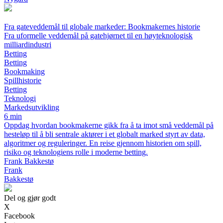
Fra gateveddemål til globale markeder: Bookmakernes historie
Fra uformelle veddemål på gatehjørnet til en høyteknologisk
milliardindustri
Betting
Betting
Bookmaking
Spillhistorie
Betting
Teknologi
Markedsutvikling
6 min
Oppdag hvordan bookmakerne gikk fra å ta imot små veddemål på
hesteløp til å bli sentrale aktører i et globalt marked styrt av data,
algoritmer og reguleringer. En reise gjennom historien om spill,
risiko og teknologiens rolle i moderne betting.
Frank Bakkestø
Frank
Bakkestø
Del og gjør godt
X
Facebook