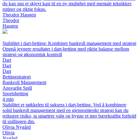
du kan snu et skjevt kast til en ny mulighet med mentale teknikker,
rutiner og riktig fokus.
Theodor Haugen
Theodor
Haugen
Stabilitet i dart-betting: Kombiner bankroll management med strategi
Oppnå jevnere resultater i dart-betting med riktig balanse mellom
strategi og økonomisk kontroll
Dart
Dart
Dart
Bettingstrategi
Bankroll Management
Ansvarlig Spill
Sportsbetting
4 min
Stabilitet er nøkkelen til suksess i dart-betting. Ved å kombinere
solid bankroll management med en gjennomtenkt strategi kan du
redusere risiko, ta smartere valg og bygge et mer bærekraftig forhold
til spillingen din.
Olivia Nygård
Olivia
Nygård