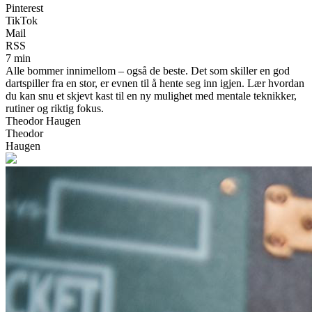
Pinterest
TikTok
Mail
RSS
7 min
Alle bommer innimellom – også de beste. Det som skiller en god
dartspiller fra en stor, er evnen til å hente seg inn igjen. Lær hvordan
du kan snu et skjevt kast til en ny mulighet med mentale teknikker,
rutiner og riktig fokus.
Theodor Haugen
Theodor
Haugen