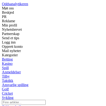
Oddsanalytikeren
Møt oss
Beskjed
PR
Reklame
Min profil
Nyhetsbrevet
Partnerskap
Send et tips
Logg inn
Opprett konto
Mail nyheter
Kategorier
Betting
Kasino
Spill
Anmeldelser
Tilby
Taktikk
Ansvarlig spilling
Golf
Cricket
Sykling