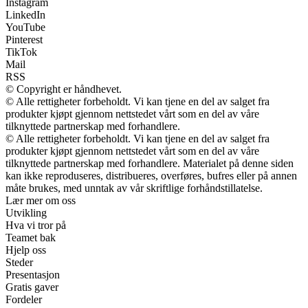
Instagram
LinkedIn
YouTube
Pinterest
TikTok
Mail
RSS
© Copyright er håndhevet.
© Alle rettigheter forbeholdt. Vi kan tjene en del av salget fra
produkter kjøpt gjennom nettstedet vårt som en del av våre
tilknyttede partnerskap med forhandlere.
© Alle rettigheter forbeholdt. Vi kan tjene en del av salget fra
produkter kjøpt gjennom nettstedet vårt som en del av våre
tilknyttede partnerskap med forhandlere. Materialet på denne siden
kan ikke reproduseres, distribueres, overføres, bufres eller på annen
måte brukes, med unntak av vår skriftlige forhåndstillatelse.
Lær mer om oss
Utvikling
Hva vi tror på
Teamet bak
Hjelp oss
Steder
Presentasjon
Gratis gaver
Fordeler