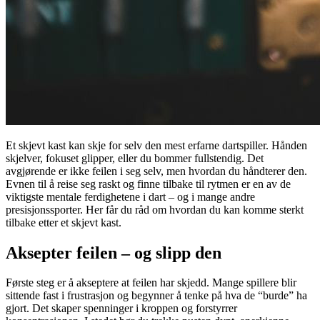
Et skjevt kast kan skje for selv den mest erfarne dartspiller. Hånden
skjelver, fokuset glipper, eller du bommer fullstendig. Det
avgjørende er ikke feilen i seg selv, men hvordan du håndterer den.
Evnen til å reise seg raskt og finne tilbake til rytmen er en av de
viktigste mentale ferdighetene i dart – og i mange andre
presisjonssporter. Her får du råd om hvordan du kan komme sterkt
tilbake etter et skjevt kast.
Aksepter feilen – og slipp den
Første steg er å akseptere at feilen har skjedd. Mange spillere blir
sittende fast i frustrasjon og begynner å tenke på hva de “burde” ha
gjort. Det skaper spenninger i kroppen og forstyrrer