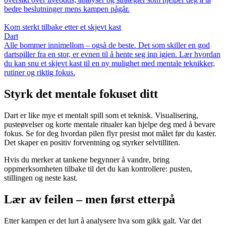
bedre beslutninger mens kampen pågår.
Kom sterkt tilbake etter et skjevt kast
Dart
Alle bommer innimellom – også de beste. Det som skiller en god
dartspiller fra en stor, er evnen til å hente seg inn igjen. Lær hvordan
du kan snu et skjevt kast til en ny mulighet med mentale teknikker,
rutiner og riktig fokus.
Styrk det mentale fokuset ditt
Dart er like mye et mentalt spill som et teknisk. Visualisering,
pusteøvelser og korte mentale ritualer kan hjelpe deg med å bevare
fokus. Se for deg hvordan pilen flyr presist mot målet før du kaster.
Det skaper en positiv forventning og styrker selvtilliten.
Hvis du merker at tankene begynner å vandre, bring
oppmerksomheten tilbake til det du kan kontrollere: pusten,
stillingen og neste kast.
Lær av feilen – men først etterpå
Etter kampen er det lurt å analysere hva som gikk galt. Var det