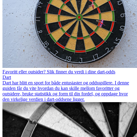
Favoritt eller outsider? Slik finner du verdi i dine dart-odds
Dart
Dart har blitt en sport for både entusiaster og oddsspillere. I denne
guiden får du vite hvordan du kan skille mellom favoritter og
outsidere, bruke statistikk og form til din fordel, og oppdage hvor
den virkelige verdien i dart-oddsene ligger.