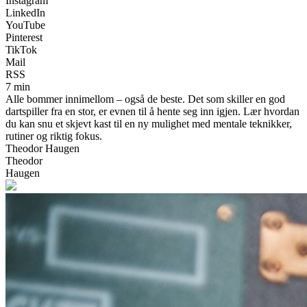
Instagram
LinkedIn
YouTube
Pinterest
TikTok
Mail
RSS
7 min
Alle bommer innimellom – også de beste. Det som skiller en god
dartspiller fra en stor, er evnen til å hente seg inn igjen. Lær hvordan
du kan snu et skjevt kast til en ny mulighet med mentale teknikker,
rutiner og riktig fokus.
Theodor Haugen
Theodor
Haugen