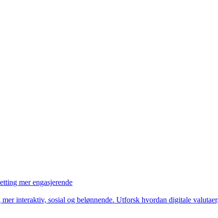
betting mer engasjerende
 mer interaktiv, sosial og belønnende. Utforsk hvordan digitale valutae