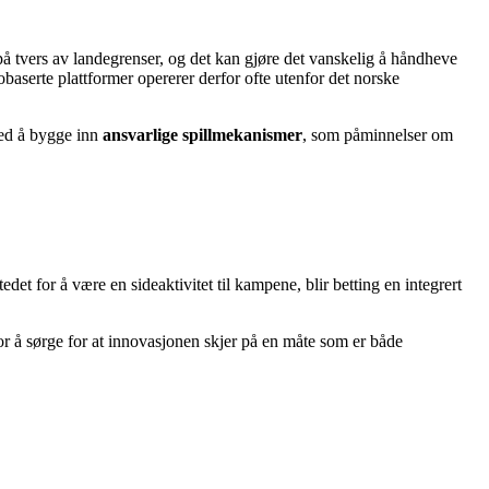
på tvers av landegrenser, og det kan gjøre det vanskelig å håndheve
baserte plattformer opererer derfor ofte utenfor det norske
 med å bygge inn
ansvarlige spillmekanismer
, som påminnelser om
det for å være en sideaktivitet til kampene, blir betting en integrert
or å sørge for at innovasjonen skjer på en måte som er både