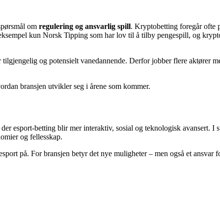
å spørsmål om
regulering og ansvarlig spill
. Kryptobetting foregår ofte 
 eksempel kun Norsk Tipping som har lov til å tilby pengespill, og krypto
mer tilgjengelig og potensielt vanedannende. Derfor jobber flere aktører
ordan bransjen utvikler seg i årene som kommer.
esport-betting blir mer interaktiv, sosial og teknologisk avansert. I ste
omier og fellesskap.
esport på. For bransjen betyr det nye muligheter – men også et ansvar f