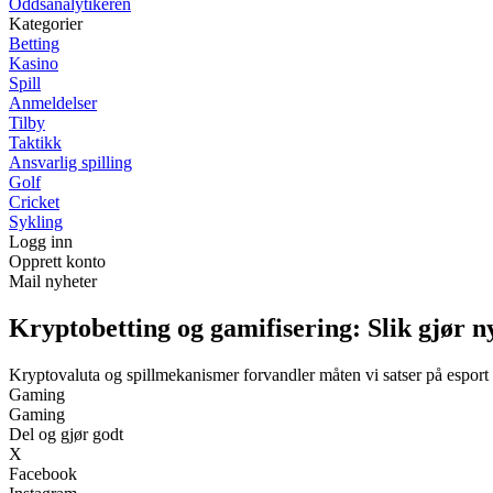
Oddsanalytikeren
Kategorier
Betting
Kasino
Spill
Anmeldelser
Tilby
Taktikk
Ansvarlig spilling
Golf
Cricket
Sykling
Logg inn
Opprett konto
Mail nyheter
Kryptobetting og gamifisering: Slik gjør 
Kryptovaluta og spillmekanismer forvandler måten vi satser på esport
Gaming
Gaming
Del og gjør godt
X
Facebook