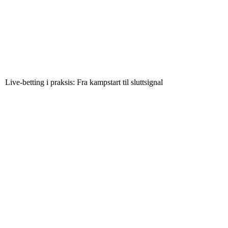
Live-betting i praksis: Fra kampstart til sluttsignal