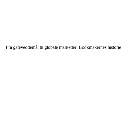
Fra gateveddemål til globale markeder: Bookmakernes historie