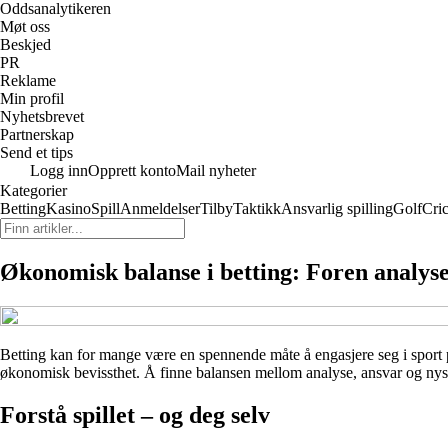
Oddsanalytikeren
Møt oss
Beskjed
PR
Reklame
Min profil
Nyhetsbrevet
Partnerskap
Send et tips
Logg inn
Opprett konto
Mail nyheter
Kategorier
Betting
Kasino
Spill
Anmeldelser
Tilby
Taktikk
Ansvarlig spilling
Golf
Cri
Økonomisk balanse i betting: Foren analyse
Betting kan for mange være en spennende måte å engasjere seg i sport 
økonomisk bevissthet. Å finne balansen mellom analyse, ansvar og nysgje
Forstå spillet – og deg selv