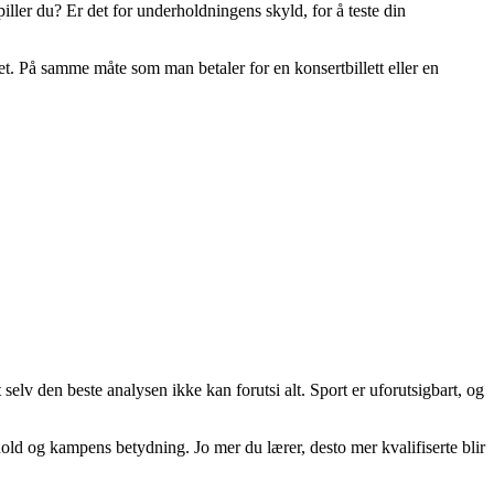
ller du? Er det for underholdningens skyld, for å teste din
et. På samme måte som man betaler for en konsertbillett eller en
elv den beste analysen ikke kan forutsi alt. Sport er uforutsigbart, og
hold og kampens betydning. Jo mer du lærer, desto mer kvalifiserte blir