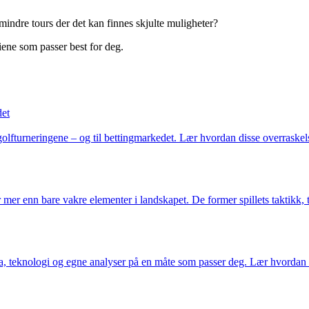
 mindre tours der det kan finnes skjulte muligheter?
iene som passer best for deg.
det
l golfturneringene – og til bettingmarkedet. Lær hvordan disse overras
mer enn bare vakre elementer i landskapet. De former spillets taktikk, te
, teknologi og egne analyser på en måte som passer deg. Lær hvordan e