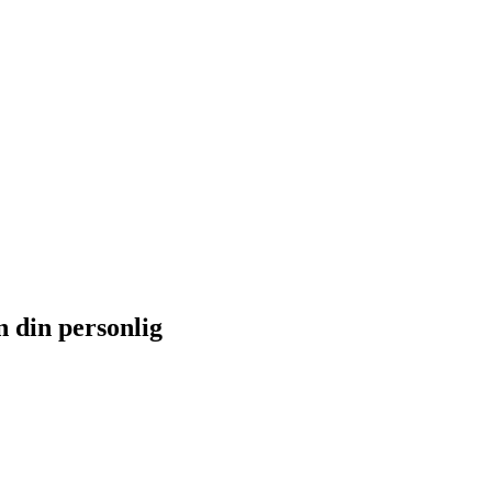
n din personlig