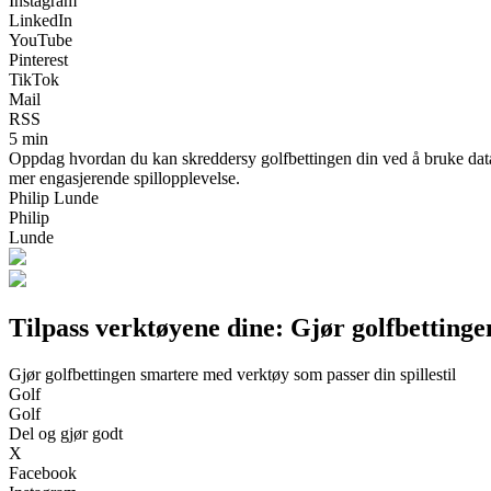
Instagram
LinkedIn
YouTube
Pinterest
TikTok
Mail
RSS
5 min
Oppdag hvordan du kan skreddersy golfbettingen din ved å bruke data
mer engasjerende spillopplevelse.
Philip Lunde
Philip
Lunde
Tilpass verktøyene dine: Gjør golfbettinge
Gjør golfbettingen smartere med verktøy som passer din spillestil
Golf
Golf
Del og gjør godt
X
Facebook