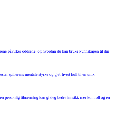
kelsene påvirker oddsene, og hvordan du kan bruke kunnskapen til din
ster spillerens mentale styrke og gjør hvert hull til en unik
n personlig tilnærming kan gi deg bedre innsikt, mer kontroll og en