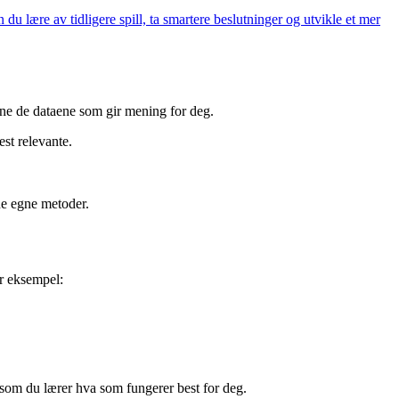
u lære av tidligere spill, ta smartere beslutninger og utvikle et mer
inne de dataene som gir mening for deg.
st relevante.
ine egne metoder.
or eksempel:
t som du lærer hva som fungerer best for deg.