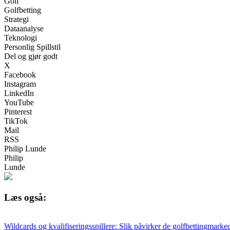
Golf
Golfbetting
Strategi
Dataanalyse
Teknologi
Personlig Spillstil
Del og gjør godt
X
Facebook
Instagram
LinkedIn
YouTube
Pinterest
TikTok
Mail
RSS
Philip Lunde
Philip
Lunde
Læs også:
Wildcards og kvalifiseringsspillere: Slik påvirker de golfbettingmarke