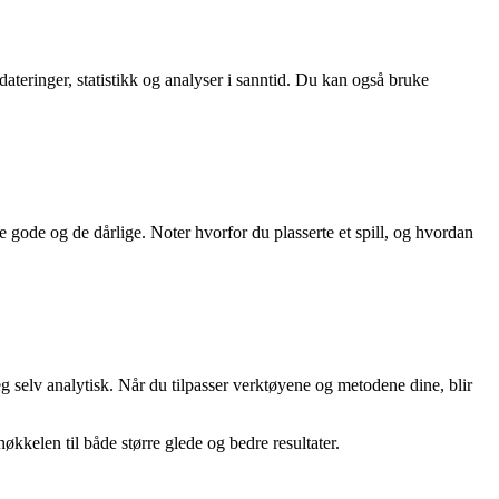
ateringer, statistikk og analyser i sanntid. Du kan også bruke
 gode og de dårlige. Noter hvorfor du plasserte et spill, og hvordan
g selv analytisk. Når du tilpasser verktøyene og metodene dine, blir
økkelen til både større glede og bedre resultater.