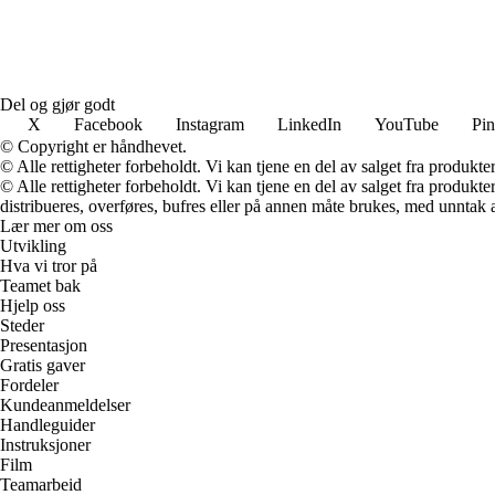
Del og gjør godt
X
Facebook
Instagram
LinkedIn
YouTube
Pin
© Copyright er håndhevet.
© Alle rettigheter forbeholdt. Vi kan tjene en del av salget fra produkt
© Alle rettigheter forbeholdt. Vi kan tjene en del av salget fra produk
distribueres, overføres, bufres eller på annen måte brukes, med unntak av
Lær mer om oss
Utvikling
Hva vi tror på
Teamet bak
Hjelp oss
Steder
Presentasjon
Gratis gaver
Fordeler
Kundeanmeldelser
Handleguider
Instruksjoner
Film
Teamarbeid