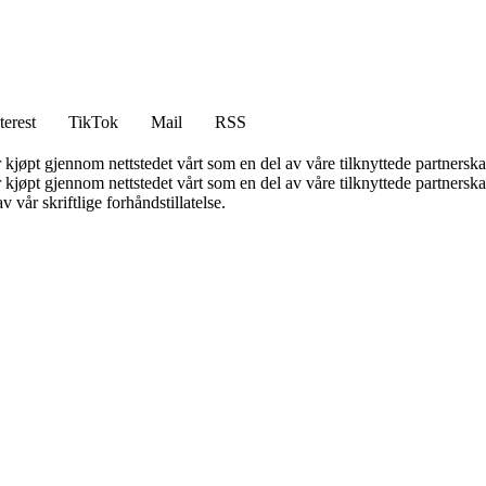
terest
TikTok
Mail
RSS
er kjøpt gjennom nettstedet vårt som en del av våre tilknyttede partners
ter kjøpt gjennom nettstedet vårt som en del av våre tilknyttede partner
 vår skriftlige forhåndstillatelse.