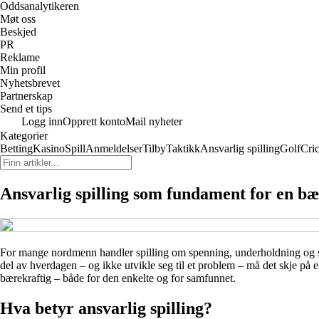
Oddsanalytikeren
Møt oss
Beskjed
PR
Reklame
Min profil
Nyhetsbrevet
Partnerskap
Send et tips
Logg inn
Opprett konto
Mail nyheter
Kategorier
Betting
Kasino
Spill
Anmeldelser
Tilby
Taktikk
Ansvarlig spilling
Golf
Cri
Ansvarlig spilling som fundament for en bær
For mange nordmenn handler spilling om spenning, underholdning og sosial
del av hverdagen – og ikke utvikle seg til et problem – må det skje på 
bærekraftig – både for den enkelte og for samfunnet.
Hva betyr ansvarlig spilling?