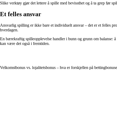
Slike verktøy gjør det lettere å spille med bevissthet og å ta grep før spi
Et felles ansvar
Ansvarlig spilling er ikke bare et individuelt ansvar – det er et felles p
hverdagen.
En bærekraftig spilleopplevelse handler i bunn og grunn om balanse: å
kan være det også i fremtiden.
Velkomstbonus vs. lojalitetsbonus – hva er forskjellen på bettingbonus