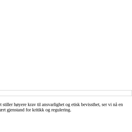
iller høyere krav til ansvarlighet og etisk bevissthet, ser vi nå en
ært gjenstand for kritikk og regulering.