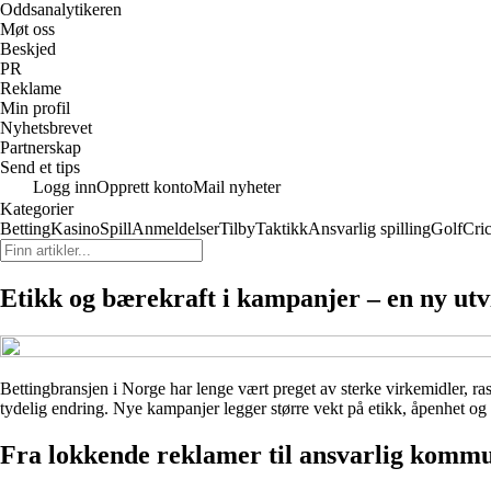
Oddsanalytikeren
Møt oss
Beskjed
PR
Reklame
Min profil
Nyhetsbrevet
Partnerskap
Send et tips
Logg inn
Opprett konto
Mail nyheter
Kategorier
Betting
Kasino
Spill
Anmeldelser
Tilby
Taktikk
Ansvarlig spilling
Golf
Cri
Etikk og bærekraft i kampanjer – en ny utvi
Bettingbransjen i Norge har lenge vært preget av sterke virkemidler, ras
tydelig endring. Nye kampanjer legger større vekt på etikk, åpenhet og s
Fra lokkende reklamer til ansvarlig komm