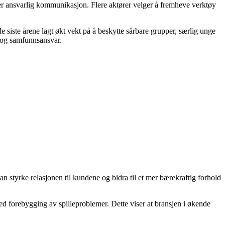
 mer ansvarlig kommunikasjon. Flere aktører velger å fremheve verktøy
 siste årene lagt økt vekt på å beskytte sårbare grupper, særlig unge
 og samfunnsansvar.
kan styrke relasjonen til kundene og bidra til et mer bærekraftig forhold
d forebygging av spilleproblemer. Dette viser at bransjen i økende