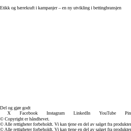
Etikk og bærekraft i kampanjer – en ny utvikling i bettingbransjen
Del og gjør godt
X
Facebook
Instagram
LinkedIn
YouTube
Pin
© Copyright er håndhevet.
© Alle rettigheter forbeholdt. Vi kan tjene en del av salget fra produkt
© Alle rettigheter forbeholdt. Vi kan tjene en del av salget fra produk