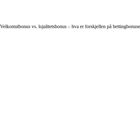
Velkomstbonus vs. lojalitetsbonus – hva er forskjellen på bettingbonus