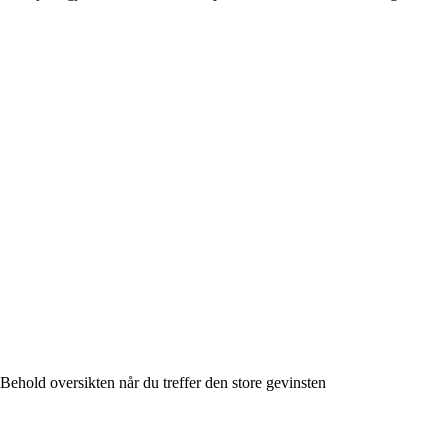
Behold oversikten når du treffer den store gevinsten