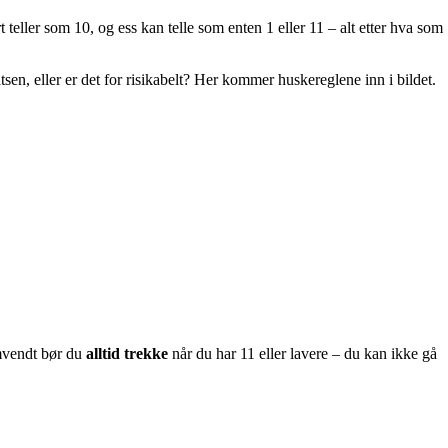
eller som 10, og ess kan telle som enten 1 eller 11 – alt etter hva som
tsen, eller er det for risikabelt? Her kommer huskereglene inn i bildet.
Omvendt bør du
alltid trekke
når du har 11 eller lavere – du kan ikke gå