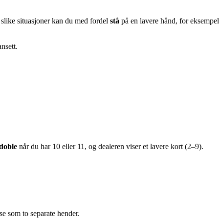
I slike situasjoner kan du med fordel
stå
på en lavere hånd, for eksempel
nsett.
doble
når du har 10 eller 11, og dealeren viser et lavere kort (2–9).
nse som to separate hender.