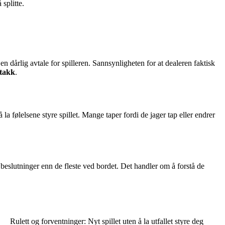
 splitte.
 en dårlig avtale for spilleren. Sannsynligheten for at dealeren faktisk
 takk
.
 la følelsene styre spillet. Mange taper fordi de jager tap eller endrer
beslutninger enn de fleste ved bordet. Det handler om å forstå de
Rulett og forventninger: Nyt spillet uten å la utfallet styre deg