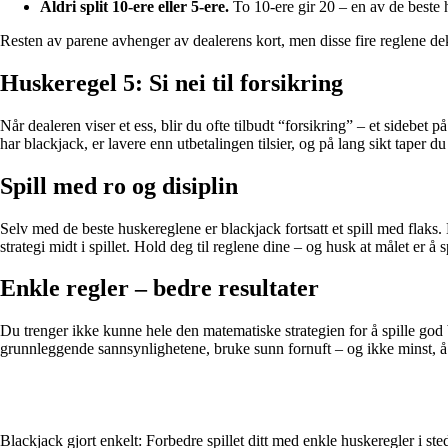
Aldri split 10-ere eller 5-ere.
To 10-ere gir 20 – en av de beste he
Resten av parene avhenger av dealerens kort, men disse fire reglene dekk
Huskeregel 5: Si nei til forsikring
Når dealeren viser et ess, blir du ofte tilbudt “forsikring” – et sidebet p
har blackjack, er lavere enn utbetalingen tilsier, og på lang sikt taper d
Spill med ro og disiplin
Selv med de beste huskereglene er blackjack fortsatt et spill med flaks. D
strategi midt i spillet. Hold deg til reglene dine – og husk at målet er å 
Enkle regler – bedre resultater
Du trenger ikke kunne hele den matematiske strategien for å spille god 
grunnleggende sannsynlighetene, bruke sunn fornuft – og ikke minst, å 
Blackjack gjort enkelt: Forbedre spillet ditt med enkle huskeregler i ste