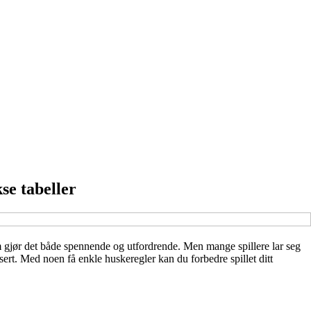
se tabeller
som gjør det både spennende og utfordrende. Men mange spillere lar seg
sert. Med noen få enkle huskeregler kan du forbedre spillet ditt