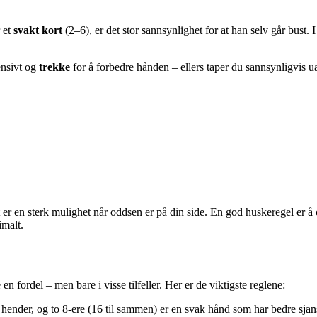
 et
svakt kort
(2–6), er det stor sannsynlighet for at han selv går bust. 
ensivt og
trekke
for å forbedre hånden – ellers taper du sannsynligvis ua
t er en sterk mulighet når oddsen er på din side. En god huskeregel er å
imalt.
 en fordel – men bare i visse tilfeller. Her er de viktigste reglene:
ke hender, og to 8-ere (16 til sammen) er en svak hånd som har bedre sja