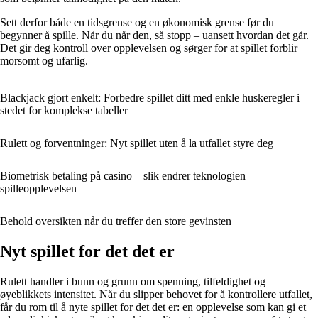
Sett derfor både en tidsgrense og en økonomisk grense før du
begynner å spille. Når du når den, så stopp – uansett hvordan det går.
Det gir deg kontroll over opplevelsen og sørger for at spillet forblir
morsomt og ufarlig.
Blackjack gjort enkelt: Forbedre spillet ditt med enkle huskeregler i
stedet for komplekse tabeller
Rulett og forventninger: Nyt spillet uten å la utfallet styre deg
Biometrisk betaling på casino – slik endrer teknologien
spilleopplevelsen
Behold oversikten når du treffer den store gevinsten
Nyt spillet for det det er
Rulett handler i bunn og grunn om spenning, tilfeldighet og
øyeblikkets intensitet. Når du slipper behovet for å kontrollere utfallet,
får du rom til å nyte spillet for det det er: en opplevelse som kan gi et