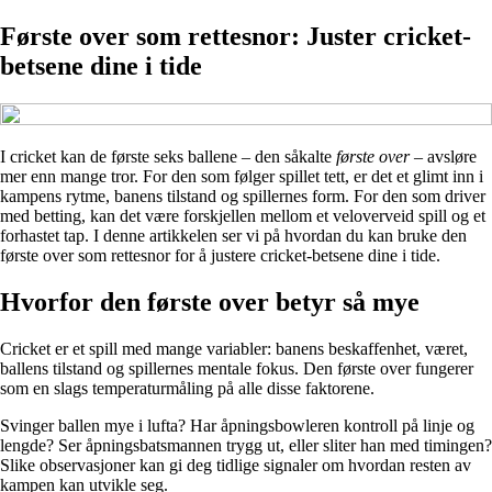
Første over som rettesnor: Juster cricket-
betsene dine i tide
I cricket kan de første seks ballene – den såkalte
første over
– avsløre
mer enn mange tror. For den som følger spillet tett, er det et glimt inn i
kampens rytme, banens tilstand og spillernes form. For den som driver
med betting, kan det være forskjellen mellom et veloverveid spill og et
forhastet tap. I denne artikkelen ser vi på hvordan du kan bruke den
første over som rettesnor for å justere cricket-betsene dine i tide.
Hvorfor den første over betyr så mye
Cricket er et spill med mange variabler: banens beskaffenhet, været,
ballens tilstand og spillernes mentale fokus. Den første over fungerer
som en slags temperaturmåling på alle disse faktorene.
Svinger ballen mye i lufta? Har åpningsbowleren kontroll på linje og
lengde? Ser åpningsbatsmannen trygg ut, eller sliter han med timingen?
Slike observasjoner kan gi deg tidlige signaler om hvordan resten av
kampen kan utvikle seg.