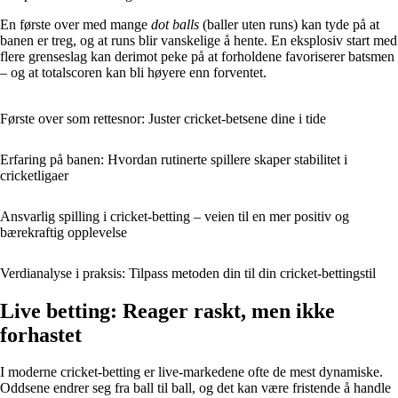
En første over med mange
dot balls
(baller uten runs) kan tyde på at
banen er treg, og at runs blir vanskelige å hente. En eksplosiv start med
flere grenseslag kan derimot peke på at forholdene favoriserer batsmen
– og at totalscoren kan bli høyere enn forventet.
Første over som rettesnor: Juster cricket-betsene dine i tide
Erfaring på banen: Hvordan rutinerte spillere skaper stabilitet i
cricketligaer
Ansvarlig spilling i cricket-betting – veien til en mer positiv og
bærekraftig opplevelse
Verdianalyse i praksis: Tilpass metoden din til din cricket-bettingstil
Live betting: Reager raskt, men ikke
forhastet
I moderne cricket-betting er live-markedene ofte de mest dynamiske.
Oddsene endrer seg fra ball til ball, og det kan være fristende å handle