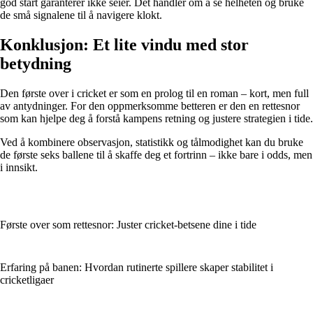
god start garanterer ikke seier. Det handler om å se helheten og bruke
de små signalene til å navigere klokt.
Konklusjon: Et lite vindu med stor
betydning
Den første over i cricket er som en prolog til en roman – kort, men full
av antydninger. For den oppmerksomme betteren er den en rettesnor
som kan hjelpe deg å forstå kampens retning og justere strategien i tide.
Ved å kombinere observasjon, statistikk og tålmodighet kan du bruke
de første seks ballene til å skaffe deg et fortrinn – ikke bare i odds, men
i innsikt.
Første over som rettesnor: Juster cricket-betsene dine i tide
Erfaring på banen: Hvordan rutinerte spillere skaper stabilitet i
cricketligaer