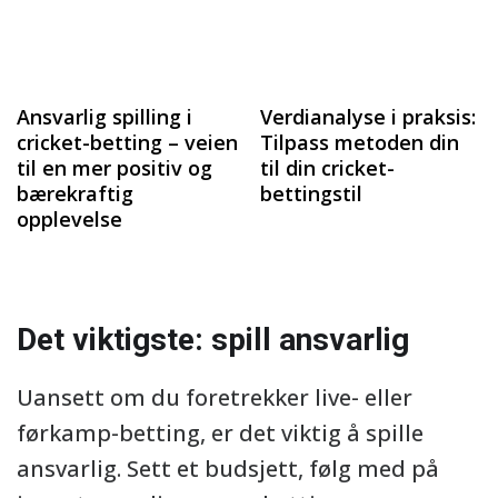
Ansvarlig spilling i
Verdianalyse i praksis:
cricket-betting – veien
Tilpass metoden din
til en mer positiv og
til din cricket-
bærekraftig
bettingstil
opplevelse
Det viktigste: spill ansvarlig
Uansett om du foretrekker live- eller
førkamp-betting, er det viktig å spille
ansvarlig. Sett et budsjett, følg med på