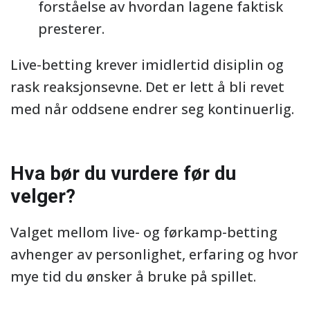
forståelse av hvordan lagene faktisk
presterer.
Live-betting krever imidlertid disiplin og
rask reaksjonsevne. Det er lett å bli revet
med når oddsene endrer seg kontinuerlig.
Hva bør du vurdere før du
velger?
Valget mellom live- og førkamp-betting
avhenger av personlighet, erfaring og hvor
mye tid du ønsker å bruke på spillet.