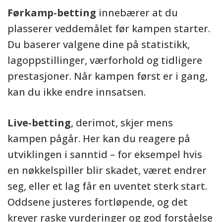
Førkamp-betting
innebærer at du
plasserer veddemålet før kampen starter.
Du baserer valgene dine på statistikk,
lagoppstillinger, værforhold og tidligere
prestasjoner. Når kampen først er i gang,
kan du ikke endre innsatsen.
Live-betting
, derimot, skjer mens
kampen pågår. Her kan du reagere på
utviklingen i sanntid – for eksempel hvis
en nøkkelspiller blir skadet, været endrer
seg, eller et lag får en uventet sterk start.
Oddsene justeres fortløpende, og det
krever raske vurderinger og god forståelse