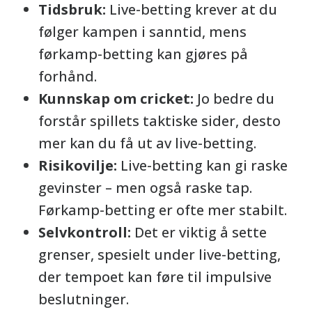
Tidsbruk:
Live-betting krever at du
følger kampen i sanntid, mens
førkamp-betting kan gjøres på
forhånd.
Kunnskap om cricket:
Jo bedre du
forstår spillets taktiske sider, desto
mer kan du få ut av live-betting.
Risikovilje:
Live-betting kan gi raske
gevinster – men også raske tap.
Førkamp-betting er ofte mer stabilt.
Selvkontroll:
Det er viktig å sette
grenser, spesielt under live-betting,
der tempoet kan føre til impulsive
beslutninger.