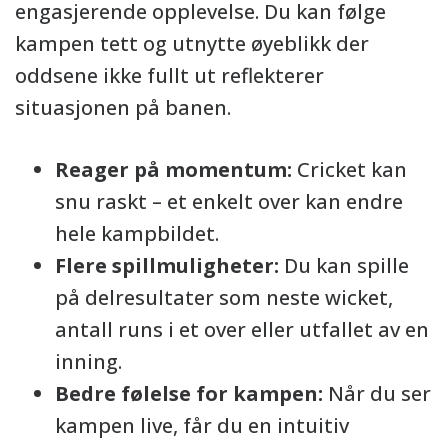
engasjerende opplevelse. Du kan følge
kampen tett og utnytte øyeblikk der
oddsene ikke fullt ut reflekterer
situasjonen på banen.
Reager på momentum:
Cricket kan
snu raskt – et enkelt over kan endre
hele kampbildet.
Flere spillmuligheter:
Du kan spille
på delresultater som neste wicket,
antall runs i et over eller utfallet av en
inning.
Bedre følelse for kampen:
Når du ser
kampen live, får du en intuitiv