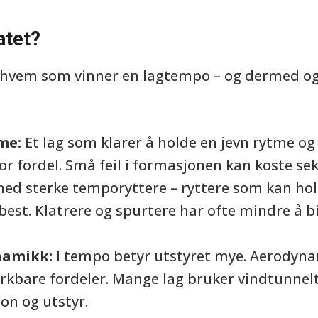
atet?
er hvem som vinner en lagtempo – og dermed o
me:
Et lag som klarer å holde en jevn rytme o
or fordel. Små feil i formasjonen kan koste se
ed sterke temporyttere – ryttere som kan hold
best. Klatrere og spurtere har ofte mindre å b
namikk:
I tempo betyr utstyret mye. Aerodyna
erkbare fordeler. Mange lag bruker vindtunnelt
on og utstyr.