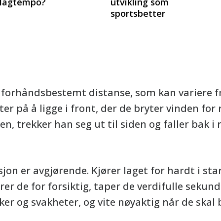
lagtempo?
utvikling som
sportsbetter
forhåndsbestemt distanse, som kan variere fra
er på å ligge i front, der de bryter vinden for 
ten, trekker han seg ut til siden og faller bak 
 er avgjørende. Kjører laget for hardt i start
ører de for forsiktig, taper de verdifulle sekun
er og svakheter, og vite nøyaktig når de skal 