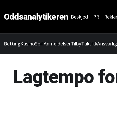
Oddsanalytikeren
Beskjed
PR
Rekl
Betting
Kasino
Spill
Anmeldelser
Tilby
Taktikk
Ansvarlig
Lagtempo for