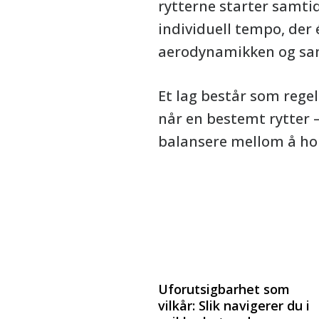
rytterne starter samtid
individuell tempo, der
aerodynamikken og sam
Et lag består som regel 
når en bestemt rytter –
balansere mellom å hold
Uforutsigbarhet som
vilkår: Slik navigerer du i