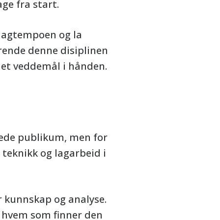
ge fra start.
 lagtempoen og la
rende denne disiplinen
 et veddemål i hånden.
rede publikum, men for
 teknikk og lagarbeid i
r kunnskap og analyse.
si hvem som finner den