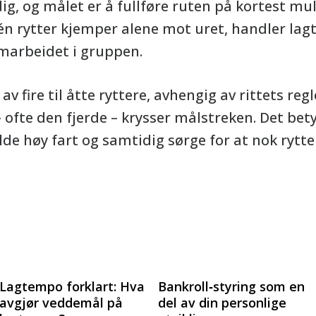
ig, og målet er å fullføre ruten på kortest muli
 én rytter kjemper alene mot uret, handler la
arbeidet i gruppen.
av fire til åtte ryttere, avhengig av rittets regl
 ofte den fjerde – krysser målstreken. Det bet
e høy fart og samtidig sørge for at nok rytter
Lagtempo forklart: Hva
Bankroll‑styring som en
avgjør veddemål på
del av din personlige