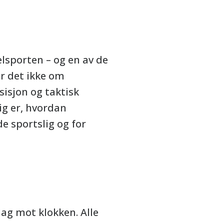
lsporten – og en av de
er det ikke om
isjon og taktisk
ig er, hvordan
e sportslig og for
lag mot klokken. Alle