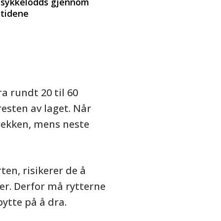
sykkelodds gjennom
tidene
 rundt 20 til 60
resten av laget. Når
i rekken, mens neste
en, risikerer de å
der. Derfor må rytterne
bytte på å dra.