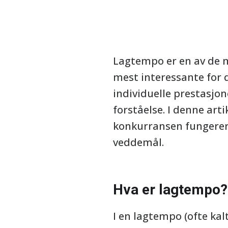
Lagtempo er en av de m
mest interessante for d
individuelle prestasjo
forståelse. I denne ar
konkurransen fungerer, 
veddemål.
Hva er lagtempo?
I en lagtempo (ofte kal