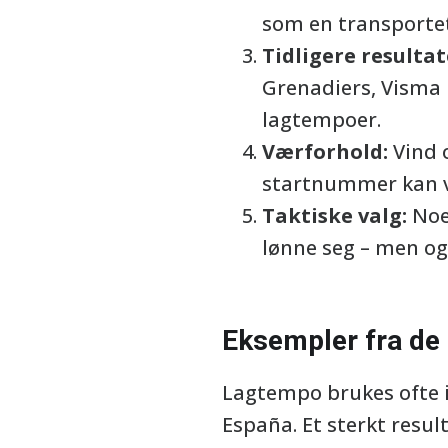
som en transporte
Tidligere resultat
Grenadiers, Visma 
lagtempoer.
Værforhold:
Vind o
startnummer kan væ
Taktiske valg:
Noen
lønne seg – men ogs
Eksempler fra de 
Lagtempo brukes ofte i 
España. Et sterkt resul