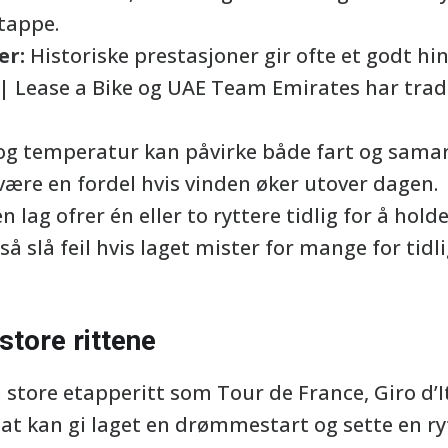
tappe.
er:
Historiske prestasjoner gir ofte et godt hi
| Lease a Bike og UAE Team Emirates har tradi
g temperatur kan påvirke både fart og samarb
re en fordel hvis vinden øker utover dagen.
 lag ofrer én eller to ryttere tidlig for å hol
å slå feil hvis laget mister for mange for tidli
store rittene
store etapperitt som Tour de France, Giro d’It
tat kan gi laget en drømmestart og sette en ryt