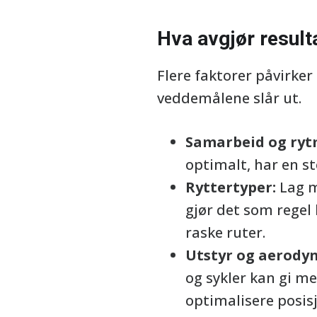
Hva avgjør result
Flere faktorer påvirk
veddemålene slår ut.
Samarbeid og ryt
optimalt, har en st
Ryttertyper:
Lag m
gjør det som regel 
raske ruter.
Utstyr og aerody
og sykler kan gi m
optimalisere posisj