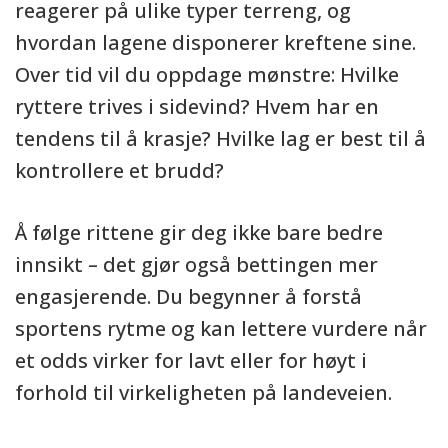
reagerer på ulike typer terreng, og
hvordan lagene disponerer kreftene sine.
Over tid vil du oppdage mønstre: Hvilke
ryttere trives i sidevind? Hvem har en
tendens til å krasje? Hvilke lag er best til å
kontrollere et brudd?
Å følge rittene gir deg ikke bare bedre
innsikt – det gjør også bettingen mer
engasjerende. Du begynner å forstå
sportens rytme og kan lettere vurdere når
et odds virker for lavt eller for høyt i
forhold til virkeligheten på landeveien.