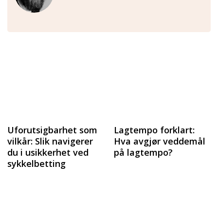
Uforutsigbarhet som
Lagtempo forklart:
vilkår: Slik navigerer
Hva avgjør veddemål
du i usikkerhet ved
på lagtempo?
sykkelbetting